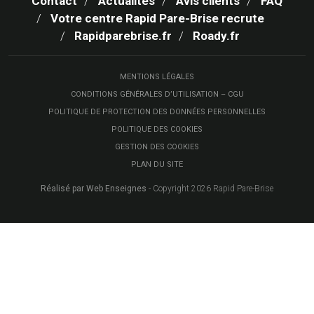
Contact
Actualités
Avis clients
FAQ
Votre centre Rapid Pare-Brise recrute
Rapidparebrise.fr
Roady.fr
MENTIONS LÉGALES
CONDITIONS GÉNÉRALES D’UTILISATION – CGU
POLITIQUE DE PROTECTION DES DONNÉES PERSONNELLES
POLITIQUE DES COOKIES
GESTION DES COOKIES
PLAN DU SITE
Réalisé par Web Enseignes
- Copyright 2026 Rapid Pare-Brise