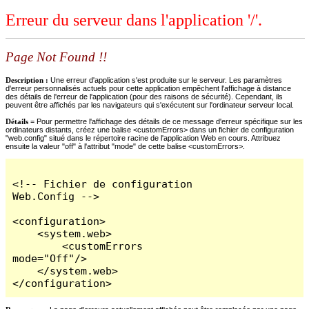
Erreur du serveur dans l'application '/'.
Page Not Found !!
Description :
Une erreur d'application s'est produite sur le serveur. Les paramètres
d'erreur personnalisés actuels pour cette application empêchent l'affichage à distance
des détails de l'erreur de l'application (pour des raisons de sécurité). Cependant, ils
peuvent être affichés par les navigateurs qui s'exécutent sur l'ordinateur serveur local.
Détails =
Pour permettre l'affichage des détails de ce message d'erreur spécifique sur les
ordinateurs distants, créez une balise <customErrors> dans un fichier de configuration
"web.config" situé dans le répertoire racine de l'application Web en cours. Attribuez
ensuite la valeur "off" à l'attribut "mode" de cette balise <customErrors>.
<!-- Fichier de configuration 
Web.Config -->

<configuration>

    <system.web>

        <customErrors 
mode="Off"/>

    </system.web>

</configuration>