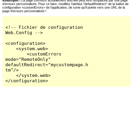
Remarques :
La page d'erreurs actuellement affichée peut être remplacée par une page
d'erreurs personnalisée. Pour ce faire, modifiez l'attribut "defaultRedirect" de la balise de
configuration <customErrors> de l'application, de sorte qu'il pointe vers une URL de la
page d'erreurs personnalisée !
<!-- Fichier de configuration 
Web.Config -->

<configuration>

    <system.web>

        <customErrors 
mode="RemoteOnly" 
defaultRedirect="mycustompage.h
tm"/>

    </system.web>

</configuration>